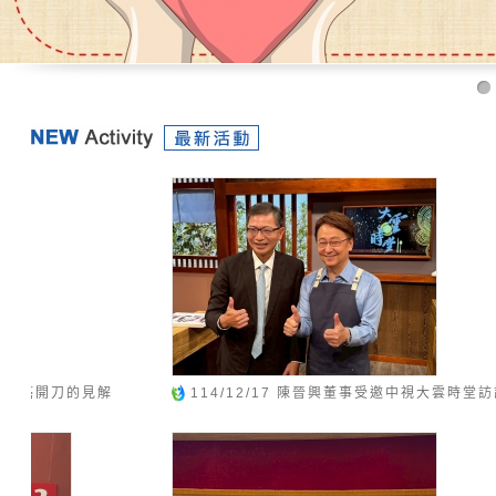
114/12/17 陳晉興董事受邀中視大雲時堂訪談
114/12
手全台29個專
生〉