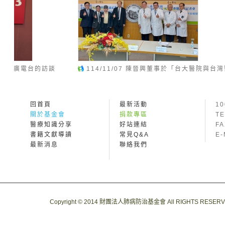
114/11/07 陳晉興董事於「台大醫院與台灣醫學
114/10
會元宇宙專題討論記者會」發表新的OpVerse手術
興董事所拍攝
平台技術
已上架
回首頁
最新活動
1
關於基金會
捐款專區
TE
醫療知識分享
好站連結
FA
書籍文獻導讀
常見Q&A
E-
最新消息
聯絡我們
Copyright © 2014 財團法人肺病防治基金會 All RIGHTS RESER