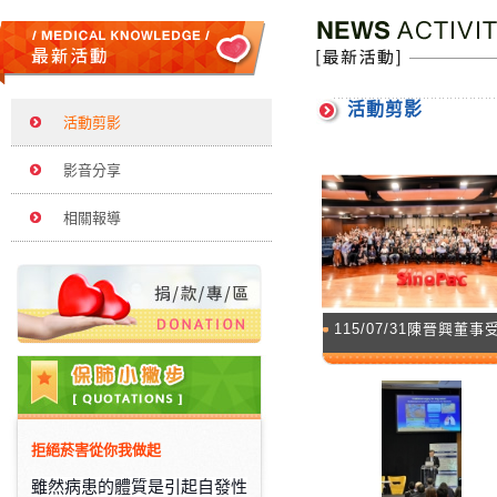
活動剪影
活動剪影
影音分享
相關報導
115/07/31陳晉興董事受邀
拒絕菸害從你我做起
雖然病患的體質是引起自發性