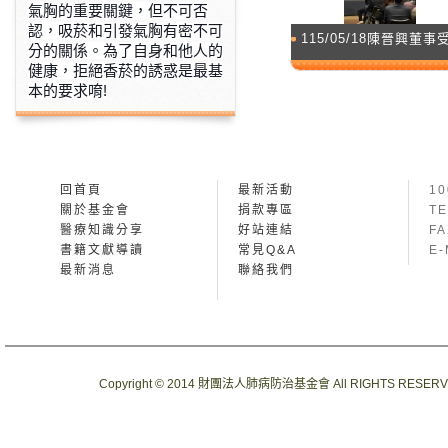
氣胸的重要關鍵，但不可否
認，吸菸和
引發氣胸有密不可
115/05/18陳晉興董事受邀WHA79「Digital 
分的關係。為了自身和他人的
健康，拒絕香菸的誘
惑是最基
本的要求唷!
回首頁
最新活動
1
關於基金會
捐款專區
TE
醫療知識分享
好站連結
FA
書籍文獻導讀
常見Q&A
E-
最新消息
聯絡我們
Copyright © 2014 財團法人肺病防治基金會 All RIGHTS RESER