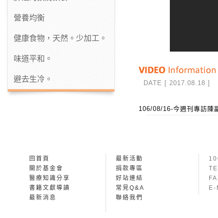
營養均衡
健康食物，天然。少加工。
味道平和。
避去生冷。
DATE [ 2017.08.18 ]
106/08/16-今週刊專訪
回首頁
最新活動
1
關於基金會
捐款專區
TE
醫療知識分享
好站連結
FA
書籍文獻導讀
常見Q&A
E-
最新消息
聯絡我們