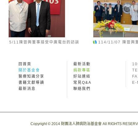
114/11/07 陳晉興董事於「台大醫院與台灣醫學
114/
會元宇宙專題討論記者會」發表新的OpVerse手術
興董事所拍
平台技術
已上架
回首頁
最新活動
1
關於基金會
捐款專區
TE
醫療知識分享
好站連結
FA
書籍文獻導讀
常見Q&A
E-
最新消息
聯絡我們
Copyright © 2014 財團法人肺病防治基金會 All RIGHTS RESER