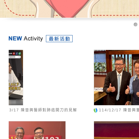
114/12/17 陳晉興董事受邀中視大雲時堂訪談
114/
手全台29個
生〉