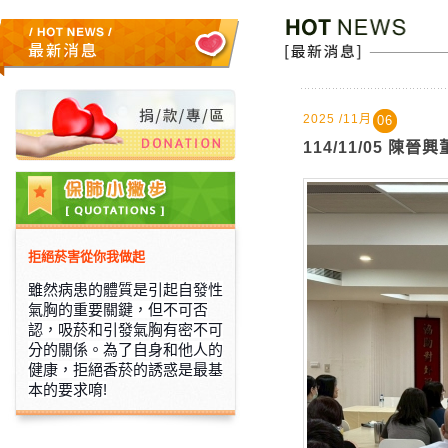
2025 /11月
06
114/11/05 
拒絕菸害從你我做起
雖然病患的體質是引起自發性
氣胸的重要關鍵，但不可否
認，吸菸和
引發氣胸有密不可
分的關係。為了自身和他人的
健康，拒絕香菸的誘
惑是最基
本的要求唷!