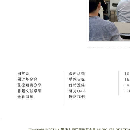
回首頁
最新活動
1
關於基金會
捐款專區
TE
醫療知識分享
好站連結
FA
書籍文獻導讀
常見Q&A
E-
最新消息
聯絡我們