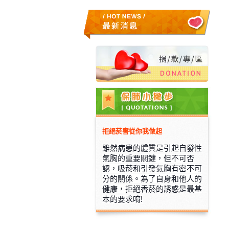
拒絕菸害從你我做起
雖然病患的體質是引起自發性
氣胸的重要關鍵，但不可否
認，吸菸和
引發氣胸有密不可
分的關係。為了自身和他人的
健康，拒絕香菸的誘
惑是最基
本的要求唷!