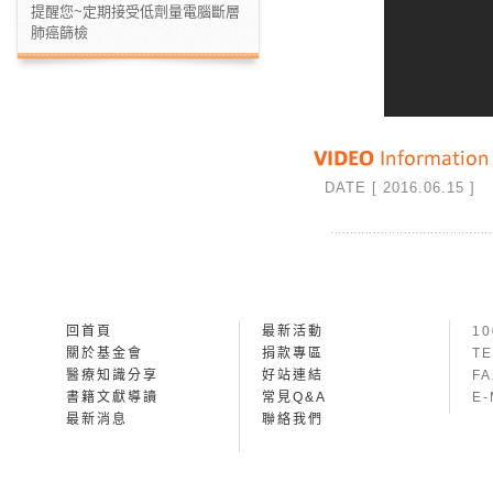
提醒您~定期接受低劑量電腦斷層
肺癌篩檢
DATE [ 2016.06.15 ]
回首頁
最新活動
1
關於基金會
捐款專區
TE
醫療知識分享
好站連結
FA
書籍文獻導讀
常見Q&A
E-
最新消息
聯絡我們