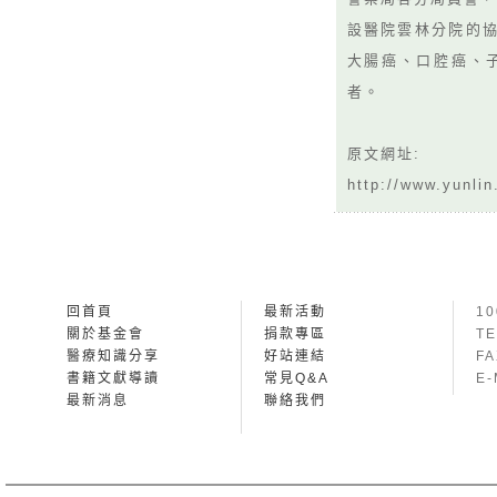
設醫院雲林分院的協
大腸癌、口腔癌、
者。
原文網址:
http://www.yunli
回首頁
最新活動
1
關於基金會
捐款專區
TE
醫療知識分享
好站連結
FA
書籍文獻導讀
常見Q&A
E-
最新消息
聯絡我們