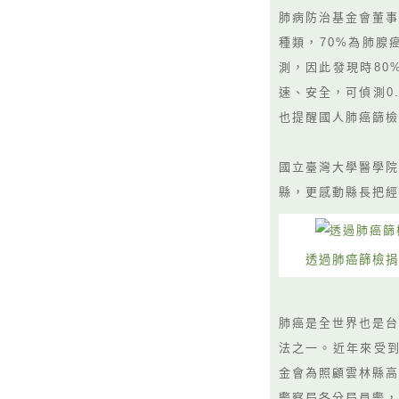
肺病防治基金會董事
種類，70%為肺腺
測，因此發現時80
速、安全，可偵測0
也提醒國人肺癌篩
國立臺灣大學醫學院
縣，更感動縣長把
透過肺癌篩檢捐
肺癌是全世界也是台
法之一。近年來受到
金會為照顧雲林縣高
警察局各分局員警，