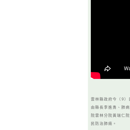
雲林縣政府今（9）
由縣長李進勇、肺病
院雲林分院黃瑞仁院
民防治肺癌。